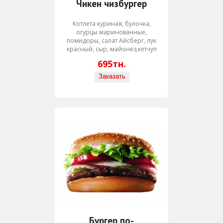
Чикен чизбургер
Котлета куриная, булочка,
огурцы маринованные,
помидоры, салат Айсберг, лук
красный, сыр, майонез,кетчуп
695тн.
Бургер по-