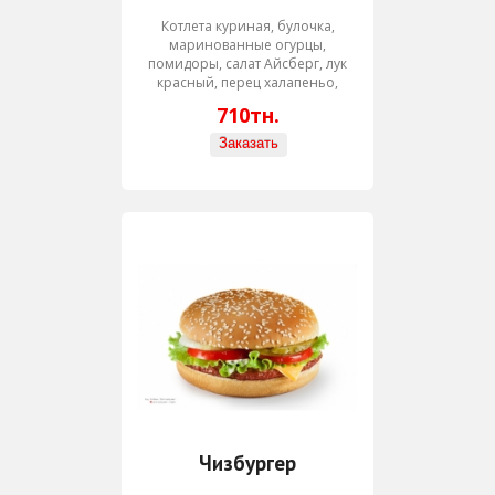
Котлета куриная, булочка,
маринованные огурцы,
помидоры, салат Айсберг, лук
красный, перец халапеньо,
фасоль красная, майонез,
710тн.
кетчуп
Чизбургер