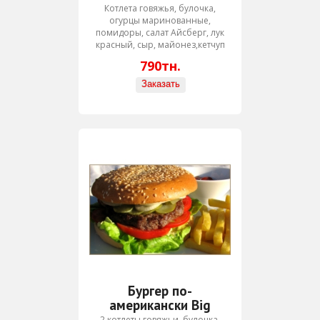
Котлета говяжья, булочка,
огурцы маринованные,
помидоры, салат Айсберг, лук
красный, сыр, майонез,кетчуп
790тн.
Бургер по-
американски Big
2 котлеты говяжьи, булочка,