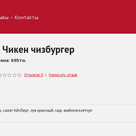
ывы
Контакты
Чикен чизбургер
ена: 695тн.
Отзывов: 0
|
Написать отзыв
 салат Айсберг, лук красный, сыр, майонез,кетчуп