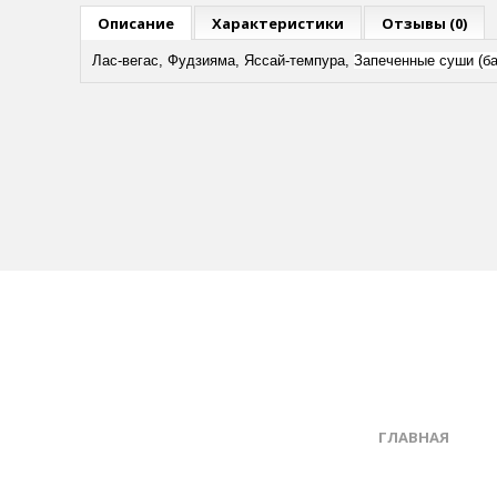
Описание
Характеристики
Отзывы (0)
Лас-вегас, Фудзияма, Яссай-темпура,
Запеченные суши (б
ГЛАВНАЯ