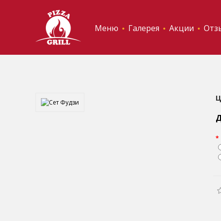
Меню
Галерея
Акции
Отз
Ц
Д
*