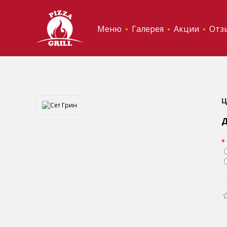
Меню
Галерея
Акции
Отз
Ц
Д
*