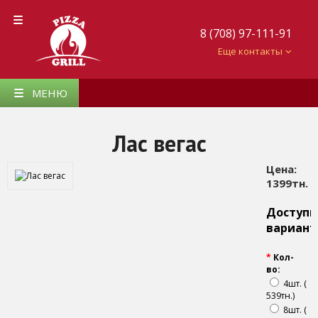
8 (708) 97-111-91
Еще контакты
МЕНЮ
Лас вегас
Цена:
1399тн.
Доступ
вариан
*
Кол-
во:
4шт. (
539тн.)
8шт. (