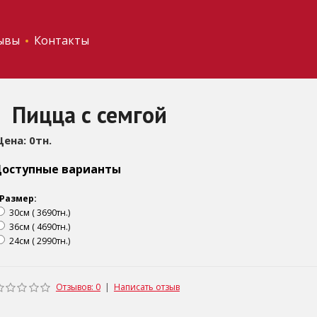
ывы
Контакты
Пицца с семгой
Цена: 0тн.
оступные варианты
Размер:
30см ( 3690тн.)
36см ( 4690тн.)
24см ( 2990тн.)
Отзывов: 0
|
Написать отзыв