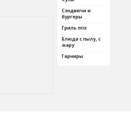
Сэндвичи и
бургеры
Гриль mix
Блюда с пылу, с
жару
Гарниры