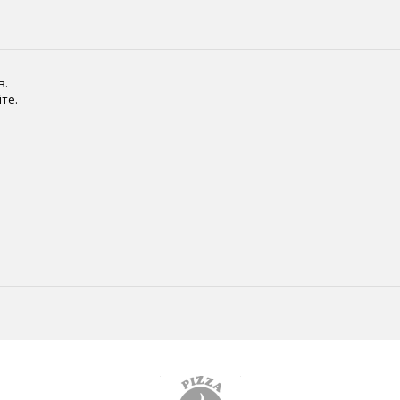
в.
те.