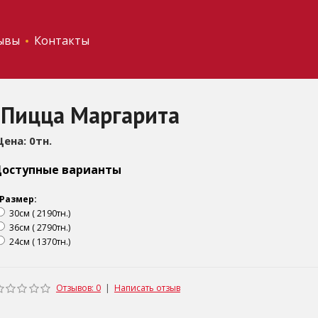
ывы
Контакты
Пицца Маргарита
Цена: 0тн.
оступные варианты
Размер:
30см ( 2190тн.)
36см ( 2790тн.)
24см ( 1370тн.)
Отзывов: 0
|
Написать отзыв