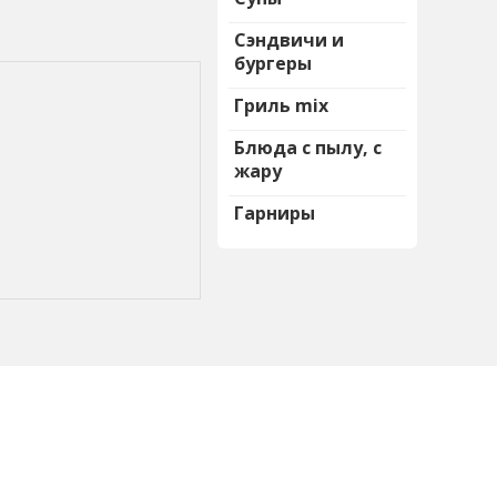
Сэндвичи и
бургеры
Гриль mix
Блюда с пылу, с
жару
Гарниры