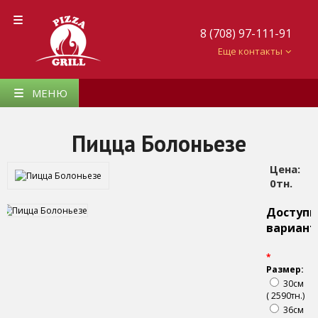
8 (708) 97-111-91
Еще контакты
МЕНЮ
Пицца Болоньезе
Цена:
0тн.
Доступ
вариан
*
Размер:
30см
( 2590тн.)
36см