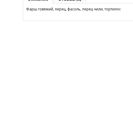
Фарш говяжий, перец, фасоль, перец чили, тортилос